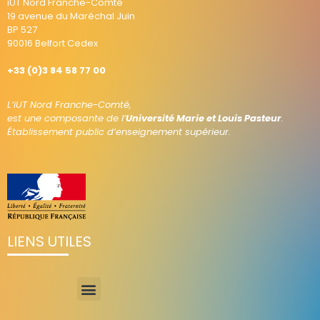
iUT Nord Franche-Comté
19 avenue du Maréchal Juin
BP 527
90016 Belfort Cedex
+33 (0)3 84 58 77 00
L’iUT Nord Franche-Comté,
est une composante de l’
Université Marie et Louis Pasteur
.
Établissement public d’enseignement supérieur.
LIENS UTILES