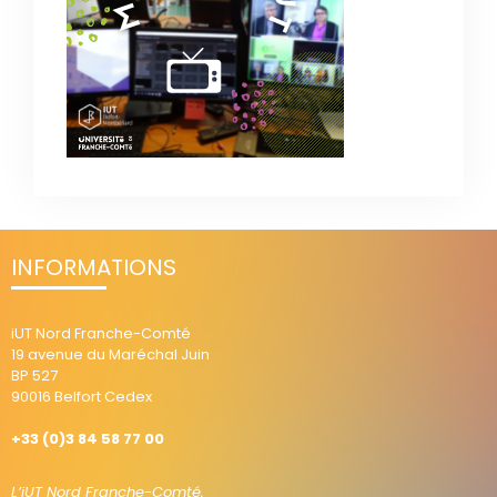
INFORMATIONS
iUT Nord Franche-Comté
19 avenue du Maréchal Juin
BP 527
90016 Belfort Cedex
+33 (0)3 84 58 77 00
L’iUT Nord Franche-Comté,