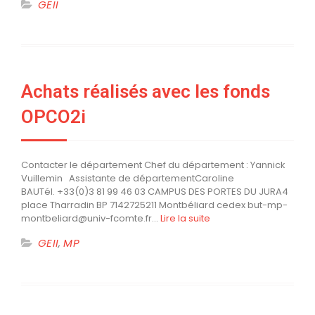
GEII
Achats réalisés avec les fonds
OPCO2i
Contacter le département Chef du département : Yannick
Vuillemin Assistante de départementCaroline
BAUTél. +33(0)3 81 99 46 03 CAMPUS DES PORTES DU JURA4
place Tharradin BP 7142725211 Montbéliard cedex but-mp-
montbeliard@univ-fcomte.fr…
Lire la suite
GEII
,
MP