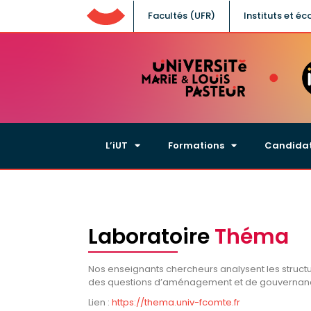
Facultés (UFR)
UFC
Instituts et éc
L’iUT
Formations
Candida
Laboratoire
Théma
Nos enseignants chercheurs analysent les struc
des questions d’aménagement et de gouvernance
Lien :
https://thema.univ-fcomte.fr