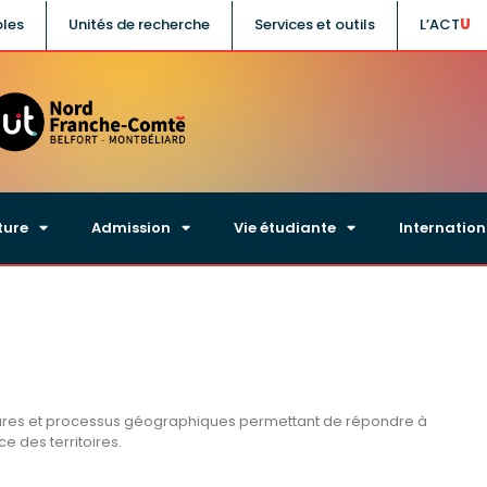
oles
Unités de recherche
Services et outils
L’ACT
ture
Admission
Vie étudiante
Internation
tures et processus géographiques permettant de répondre à
 des territoires.