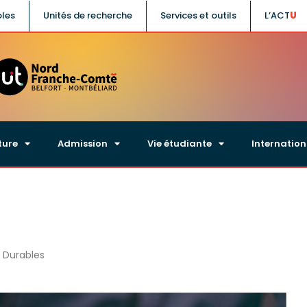
oles
Unités de recherche
Services et outils
L’ACT
ture
Admission
Vie étudiante
Internation
s Durables