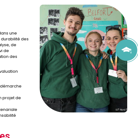
 dans une
 durabilité des
lyse, de
vi de
ation des
valuation
ne démarche
 projet de
tenariale
nsabilité
ées