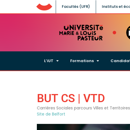
Facultés (UFR)
UFC
Instituts et éc
L’iUT
Formations
Candida
BUT CS | VTD
Carrières Sociales parcours Villes et Territoire
Site de Belfort