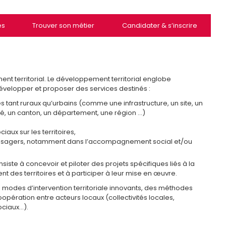
es
Trouver son métier
Candidater & s’inscrire
t territorial. Le développement territorial englobe
développer et proposer des services destinés :
es tant ruraux qu’urbains (comme une infrastructure, un site, un
, un canton, un département, une région …)
iaux sur les territoires,
s usagers, notamment dans l’accompagnement social et/ou
iste à concevoir et piloter des projets spécifiques liés à la
 des territoires et à participer à leur mise en œuvre.
s modes d’intervention territoriale innovants, des méthodes
coopération entre acteurs locaux (collectivités locales,
ociaux…).