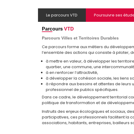
Le parcours VTD
Poursuivre ses étud
Parcours
VTD
Parcours Villes et Territoires Durables
Ce parcours forme aux métiers du développemen
l’ensemble des actions qui consiste à piloter, 
à mettre en valeur, à développer les territoir
quartier, une commune, une intercommunalité
à en renforcer l’attractivité,
à développer la cohésion sociale, les liens soc
à répondre aux besoins et attentes de leur
professionnel de publics spécifiques.
Dans ce cadre, le développement territorial cons
politique de transformation et de développement
Instruits des enjeux écologiques et sociaux, de
participatives, ces professionnels facilitent la 
associations, habitants, entreprises, bailleurs s