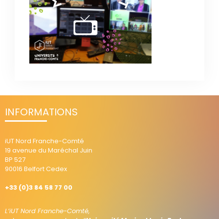
INFORMATIONS
iUT Nord Franche-Comté
19 avenue du Maréchal Juin
BP 527
90016 Belfort Cedex
+33 (0)3 84 58 77 00
L’iUT Nord Franche-Comté,