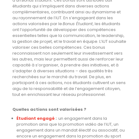
d
’un
Bonus Étudiant
. Ces bonus sont attribués aux
étudiants qui s’impliquent dans diverses actions
complémentaires, contribuant ainsi au dynamisme et
au rayonnement de
l’
i
UT
.
En s’engageant dans les
actions valorisées par le
Bonus Étudiant
, les étudiants
ont l’opportunité de développer des compétences
essentielles telles que la communication, le leadership,
la gestion de projet, et le travail en équipe.
L’iUT
souhaite
valoriser ces belles compétences.
Ces bonus
reconnaissent non seulement leur investissement
vers
les autres
, mais leur permettent aussi de renforcer leur
capacité à s’organiser, à prendre des initiatives, et à
s’adapter à diverses situations – des qualités très
recherchées sur le marché du travail. De plus, en
participant à ces actions,
nos étudiants
cultivent un sens
aigu de la responsabilité et de l’engagement citoyen,
tout en enrichissant leur réseau professionnel.
Quelles actions sont valorisées ?
Étudiant engagé
:
un engagement dans la
promotion ainsi que la promotion vidéo de l’iUT, un
engagement dans un mandat électif ou associatif, ou
encore un engagement dans la promotion du sport