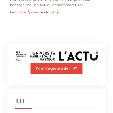
DISC, ENERGIE et MN2S. L’iUT Nord Franche-Comté
héberge l’équipe AND du département DISC.
Lien :
https://www.femto-st.fr/fr
Tout l'agenda de l'IUT
IUT