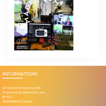
INFORMATIONS
iUT Nord Franche-Comté
19 avenue du Maréchal Juin
BP 527
90016 Belfort Cedex