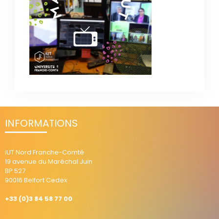
INFORMATIONS
iUT Nord Franche-Comté
19 avenue du Maréchal Juin
BP 527
90016 Belfort Cedex
+33 (0)3 84 58 77 00